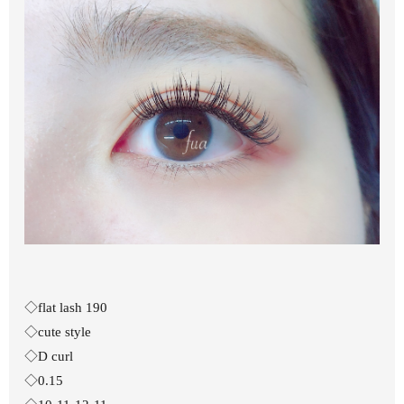
◇flat lash 190
◇cute style
◇D curl
◇0.15