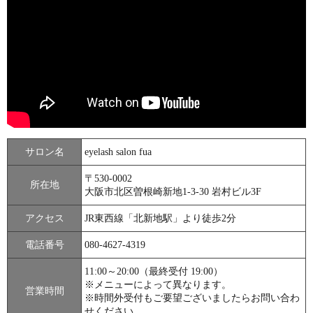
サロン名
eyelash salon fua
〒530-0002
所在地
⼤阪市北区曽根崎新地1-3-30 岩村ビル3F
アクセス
JR東西線「北新地駅」より徒歩2分
電話番号
080-4627-4319
11:00～20:00（最終受付 19:00）
※メニューによって異なります。
営業時間
※時間外受付もご要望ございましたらお問い合わ
せください。