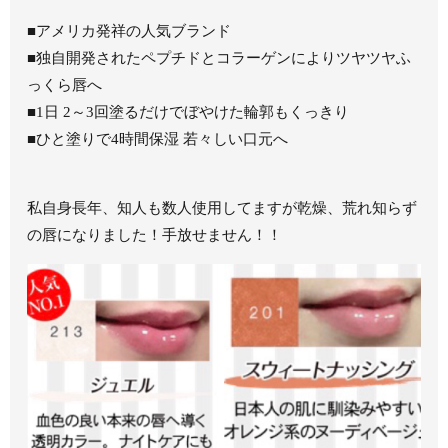
■アメリカ発祥の人気ブランド
■独自開発されたペプチドとコラーゲンによりツヤツヤふ
っくら唇へ
■1日 2～3回塗るだけでぼやけた輪郭もくっきり
■ひと塗りで4時間保湿 若々しい口元へ
私自身長年、知人も数人使用してますが乾燥、荒れ知らず
の唇になりました！手放せません！！