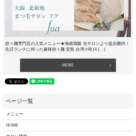
担々麺専門店の人気メニュー★海南鶏飯 当サロンより徒歩圏内！
先日ランチに伺った麻辣担々麺 堂島 台湾小吃16 […]
MORE
メニュー
HOME