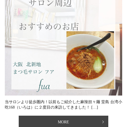
当サロンより徒歩圏内！⁡以前もご紹介した麻辣担々麺 堂島 台湾小
吃168（いろは）に２度目の来訪してきました！ […]
MORE