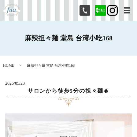
メ
麻辣担々麺 堂島 台湾小吃168
HOME
麻辣担々麺 堂島 台湾小吃168
2026/05/23
サロンから徒歩5分の担々麺🔥