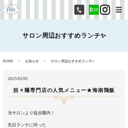
メ
サロン周辺おすすめランチ✨
HOME
お知らせ
サロン周辺おすすめランチ✨
2025/02/01
担々麺専門店の人気メニュー★海南鶏飯
当サロンより徒歩圏内！
先日ランチに伺った