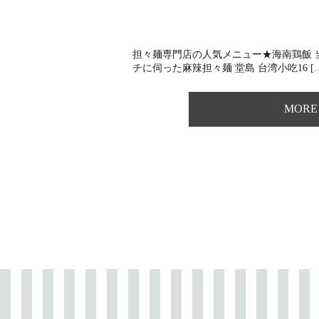
担々麺専門店の人気メニュー★海南鶏飯 
チに伺った麻辣担々麺 堂島 台湾小吃16 [
MORE