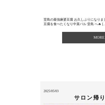
堂島の最強麻婆豆腐 お久しぶりになりま
豆腐を食べたくなり中菜バル 堂島 へ🔥⁡ [
MORE
2025/05/03
サロン帰り