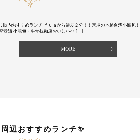
歩圏内おすすめランチ ｆｕａから徒歩２分！！穴場の本格台湾小籠包！⁡
湾老舗 小籠包・牛骨拉麺店⁡おいしい小 […]
MORE
ン周辺おすすめランチ✨