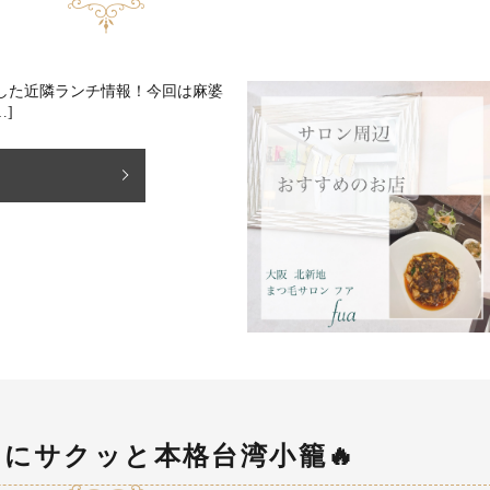
した近隣ランチ情報！⁡今回は麻婆
…]
にサクッと本格台湾小籠🔥