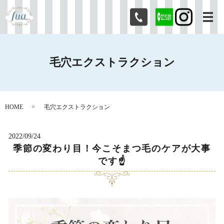
メ
毛穴エクストラクション
HOME
毛穴エクストラクション
2022/09/24
季節の変わり目！今こそまつ毛のケアが大事
です☝️