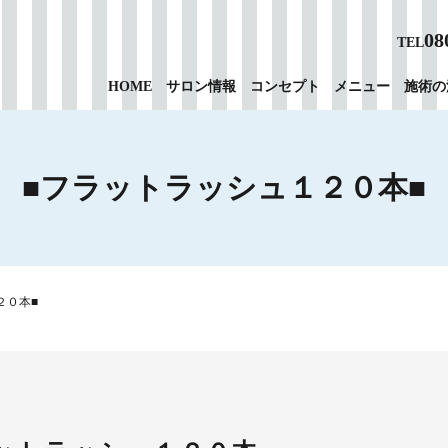
08
TEL
HOME
サロン情報
コンセプト
メニュー
施術の
■フラットラッシュ１２０本■
２０本■