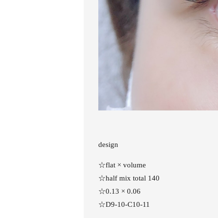
design
☆flat × volume
☆half mix total 140
☆0.13 × 0.06
☆D9-10-C10-11