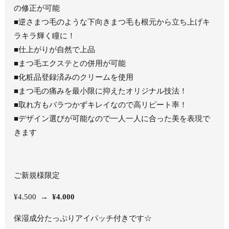
の修正が可能
■逆さまつ毛のような下向きまつ毛も根元から立ち上げキ
ラキラ輝く瞳に！
■仕上がりが自然で上品
■まつ毛エクステとの併用が可能
■化粧品登録済みのクリームを使用
■まつ毛の痛みを最小限に抑えたオリジナル技法！
■取れ方もバラつかずキレイなので高リピート率！
■デザイン選びが可能なので一人一人に合った美を表現で
きます
ご新規様限定
¥4.500 →
¥4.000
保湿成分たっぷりアイパッチ付きです☆