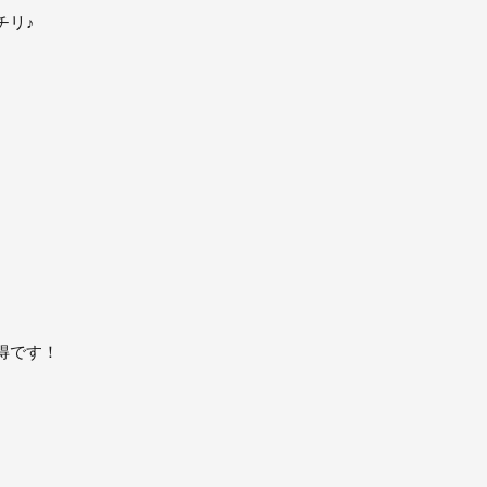
チリ♪
得です！