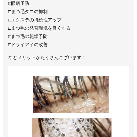
□眼病予防
□まつ毛ダニの抑制
□エクステの持続性アップ
□まつ毛の発育環境を良くする
□まつ毛の乾燥予防
□ドライアイの改善
などメリットがたくさんございます！