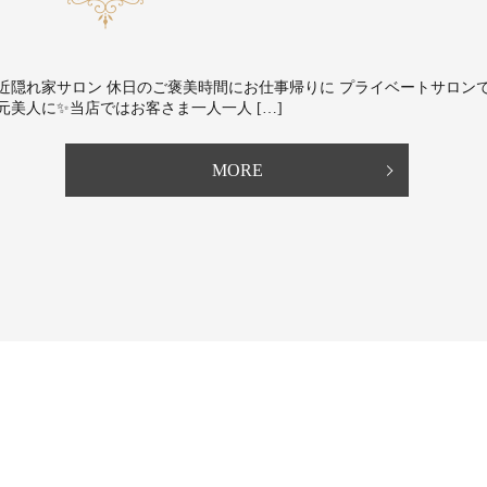
近隠れ家サロン 休日のご褒美時間にお仕事帰りに プライベートサロン
元美人に✨⁡⁡当店ではお客さま一人一人 […]
MORE