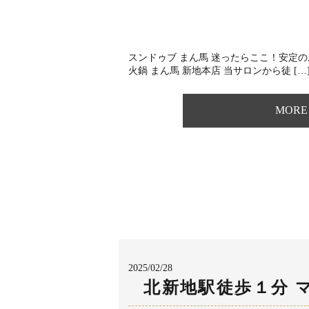
スンドゥブ まん馬 迷ったらここ！安定
火鍋 まん馬 新地本店 ⁡当サロンから徒 […
MORE
2025/02/28
北新地駅徒歩１分 