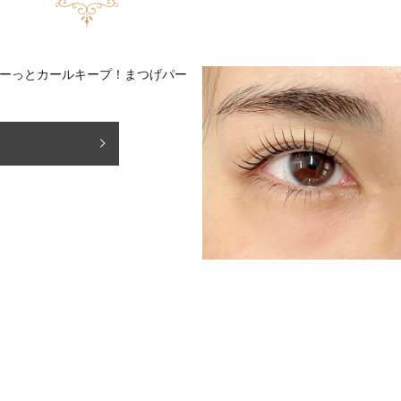
ーっとカールキープ！⁡⁡まつげパー