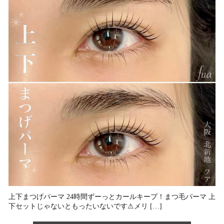
上下まつげパーマ 24時間ずーっとカールキープ！⁡まつ毛パーマ 上
下セットじゃないともったいないです⚠︎⁡メリ […]