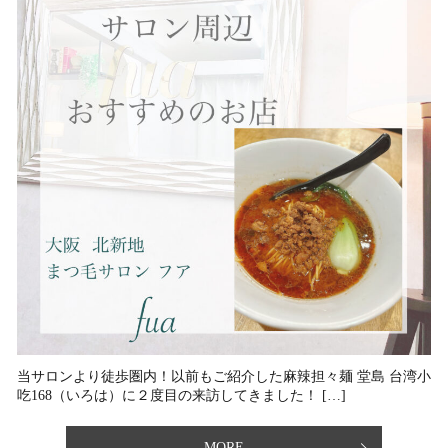
当サロンより徒歩圏内！⁡以前もご紹介した麻辣担々麺 堂島 台湾小
吃168（いろは）に２度目の来訪してきました！ […]
MORE