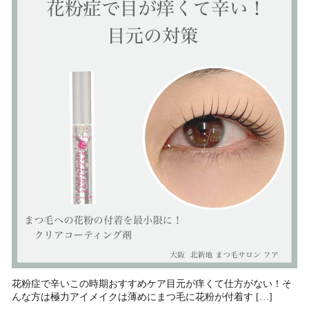
花粉症で辛いこの時期おすすめケア⁡目元が痒くて仕方がない！そ
んな方は極力アイメイクは薄めにまつ毛に花粉が付着す […]