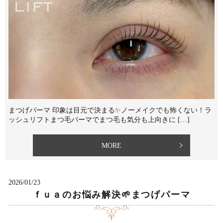
まつげパーマ 印象は目元で決まる✨ノーメイクでも怖くない！ラ
ッシュリフト⁡まつ毛パーマでまつ毛も気分も上向きに […]
MORE
2026/01/23
ｆｕａのお悩み解決🌱まつげパーマ