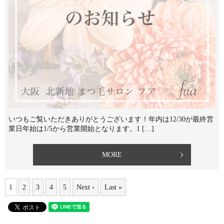
いつもご覧いただきありがとうございます！⁡年内は12/30が最終営
業日年始は1/5から営業開始となります。⁡1 […]
MORE
1
2
3
4
5
Next ›
Last »