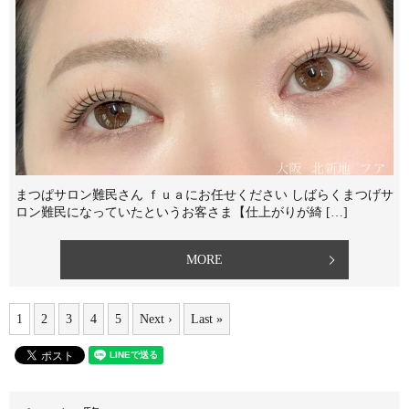
まつぱサロン難民さん ｆｕａにお任せください しばらくまつげサ
ロン難民になっていたというお客さま【仕上がりが綺 […]
MORE
1
2
3
4
5
Next ›
Last »