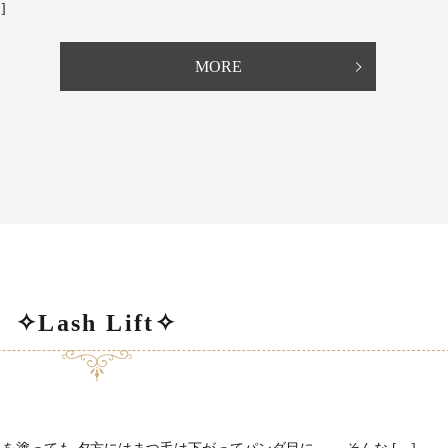
]
MORE
✧Lash Lift✧