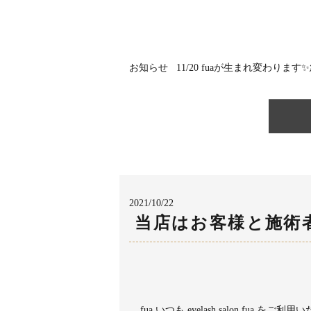
お知らせ 11/20 fuaが生まれ変わります✨⁡⁡
2021/10/22
当店はお客様と施術
fua いつも eyelash salon fua を