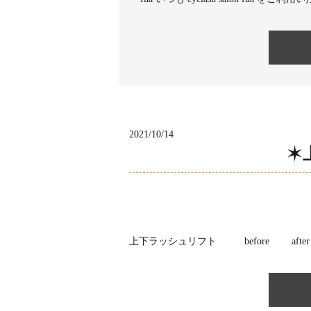
2021/10/14
✶
上下ラッシュリフト before afte