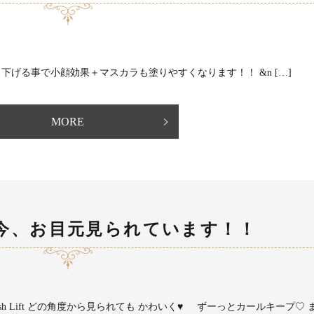
げる事で小顔効果＋マスカラも塗りやすくなります！！ &n […]
MORE
今、お目元見られています！！
ash Lift どの角度から見られても かわいく♥ ずーっとカールキープ♡ 