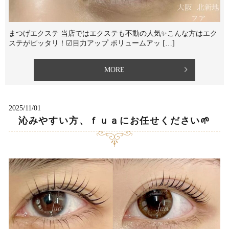
まつげエクステ 当店ではエクステも不動の人気✨⁡こんな方はエク
ステがピッタリ！⁡☑︎目力アップ ボリュームアッ […]
MORE
2025/11/01
沁みやすい方、ｆｕａにお任せください🌱