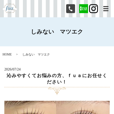
メ
しみない マツエク
HOME
しみない マツエク
2026/07/24
沁みやすくてお悩みの方、ｆｕａにお任せく
ださい！