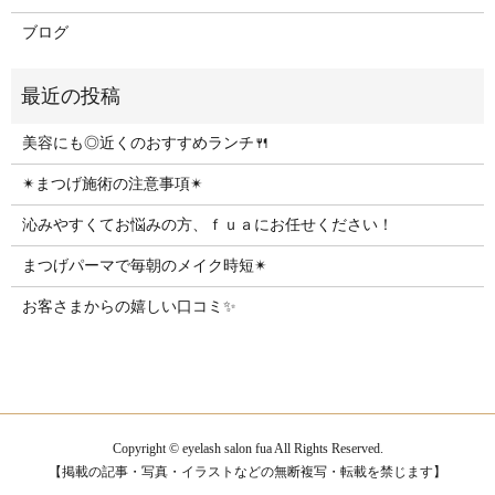
ブログ
美容にも◎近くのおすすめランチ🍴
✴︎まつげ施術の注意事項✴︎
沁みやすくてお悩みの方、ｆｕａにお任せください！
まつげパーマで毎朝のメイク時短✴︎
お客さまからの嬉しい口コミ✨
Copyright © eyelash salon fua All Rights Reserved.
【掲載の記事・写真・イラストなどの無断複写・転載を禁じます】