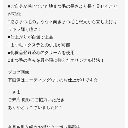
■ご自身が感じていた地まつ毛の長さより長く見せること
が可能
□逆さまつ毛のような下向きまつ毛も根元から立ち上げキ
ラキラ輝く瞳に！
■仕上がりが自然で上品
□まつ毛エクステとの併用が可能
■化粧品登録済みのクリームを使用
□まつ毛の痛みを最小限に抑えたオリジナル技法！
ブログ画像
下画像はコーティングなしのお仕上がりです☆
Ｉさま
ご来店 撮影にご協力いただき
ありがとうございました(^ ^
今月も引き続きお得なクーポン掲載中