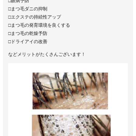
□眼病予防
□まつ毛ダニの抑制
□エクステの持続性アップ
□まつ毛の発育環境を良くする
□まつ毛の乾燥予防
□ドライアイの改善
などメリットがたくさんございます！