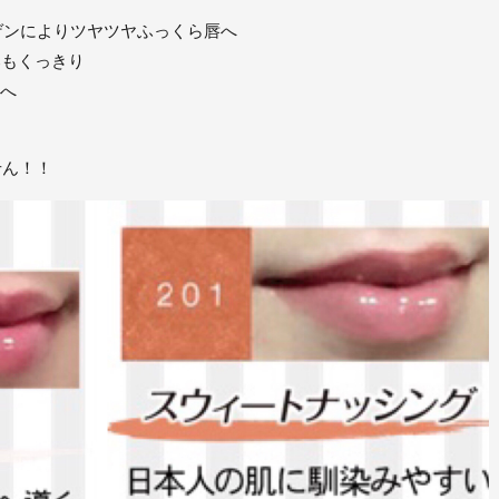
ゲンによりツヤツヤふっくら唇へ
郭もくっきり
元へ
せん！！