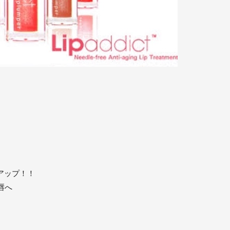
アップ！！
唇へ