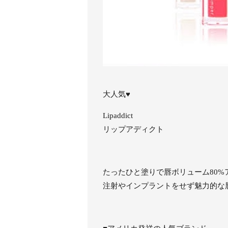
大人気♥
Lipaddict
リップアディクト
たったひと塗りで唇ボリューム80%
注射やインプラントをせず魅力的な