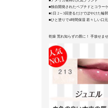
■アメリカ発祥の人気ブランド
■独自開発されたペプチドとコラー
■1日 2～3回塗るだけでぼやけた輪
■ひと塗りで4時間保湿 若々しい口
乾燥 荒れ知らずの唇に！ 手放せま