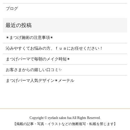
ブログ
✴︎まつげ施術の注意事項✴︎
沁みやすくてお悩みの方、ｆｕａにお任せください！
まつげパーマで毎朝のメイク時短✴︎
お客さまからの嬉しい口コミ✨
まつげパーマ人気デザイン✴︎メーテル
Copyright © eyelash salon fua All Rights Reserved.
【掲載の記事・写真・イラストなどの無断複写・転載を禁じます】