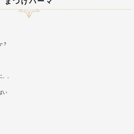
まつげパーマ
か？
に。。
ぱい
?