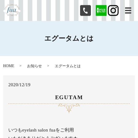
メ
エグータムとは
HOME
お知らせ
エグータムとは
2020/12/19
EGUTAM
いつもeyelash salon fuaをご利用