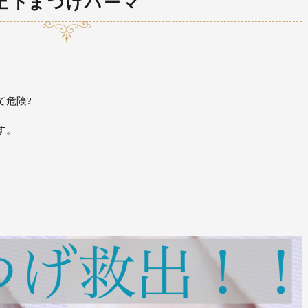
上下まつげパーマ
て危険?
す。