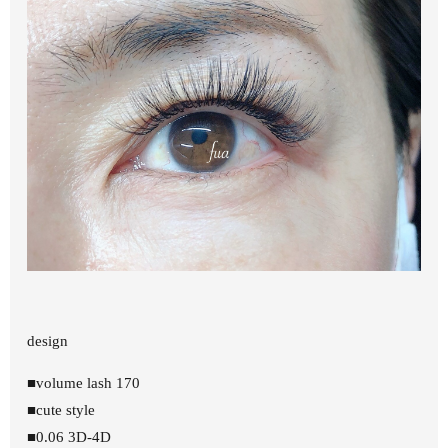
design
■volume lash 170
■cute style
■0.06 3D-4D