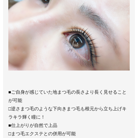
■ご自身が感じていた地まつ毛の長さより長く見せること
が可能
□逆さまつ毛のような下向きまつ毛も根元から立ち上げキ
ラキラ輝く瞳に！
■仕上がりが自然で上品
□まつ毛エクステとの併用が可能