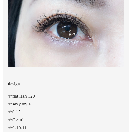
design
☆flat lash 120
☆sexy style
☆0.15
☆C curl
☆9-10-11