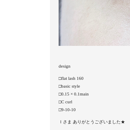
design
□flat lash 160
□basic style
□0.15 × 0.1main
□C curl
□9-10-10
Ｉさま ありがとうございました★