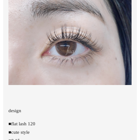
design
■flat lash 120
■cute style