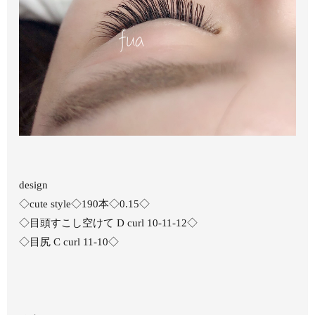
design
◇cute style◇190本◇0.15◇
◇目頭すこし空けて D curl 10-11-12◇
◇目尻 C curl 11-10◇