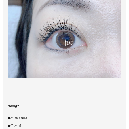
design
■cute style
■C curl