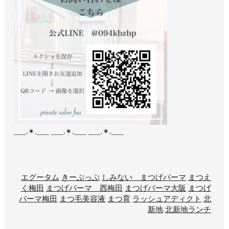
___.✴︎.___ ___.✴︎.___ ___.✴︎.___
エグータム
きーぷっぷ
しみない まつげパーマ
まつえ
く梅田
まつげパーマ 西梅田
まつげパーマ大阪
まつげ
パーマ梅田
まつ毛美容液
まつ育
ラッシュアディクト
北
新地
北新地ランチ