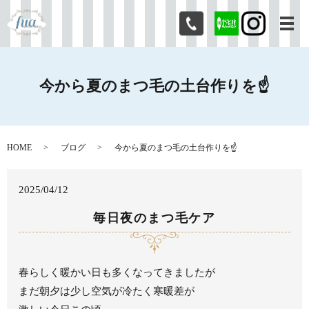
メ
今から夏のまつ毛の土台作りを☝️
HOME
ブログ
今から夏のまつ毛の土台作りを☝️
2025/04/12
毎日夜のまつ毛ケア
春らしく暖かい日も多くなってきましたが
まだ朝夕は少し空気が冷たく寒暖差が