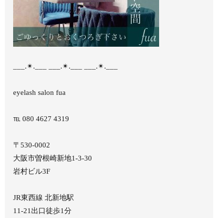
___.✴︎.___ ___.✴︎.___ ___.✴︎.___
eyelash salon fua
℡ 080 4627 4319
〒530-0002
大阪市曽根崎新地1-3-30
岩村ビル3F
JR東西線 北新地駅
11-21出口徒歩1分