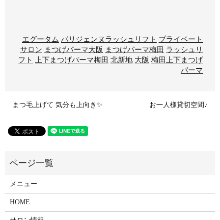
エグータム
パリジェンヌラッシュリフト
プライベート
サロン
まつげパーマ大阪
まつげパーマ梅田
ラッシュリ
フト
上下まつげパーマ梅田
北新地
大阪
梅田上下まつげ
パーマ
まつ毛上げて 気分も上向き✨
お一人様貸切空間♪
メニュー
HOME