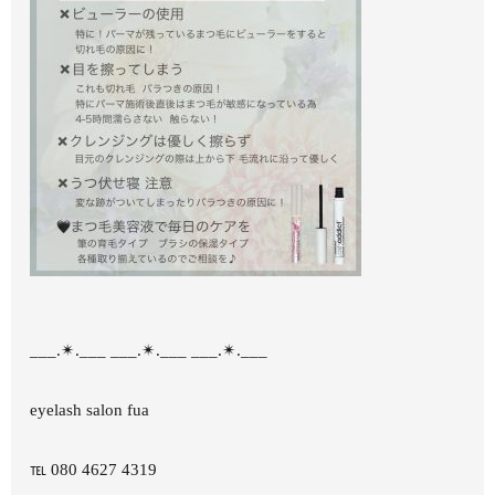
___.✴︎.___ ___.✴︎.___ ___.✴︎.___
eyelash salon fua
℡ 080 4627 4319