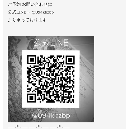
ご予約 お問い合わせは
公式LINE→ @094kbzbp
より承っております
___.✴︎.___ ___.✴︎.___ ___.✴︎.___