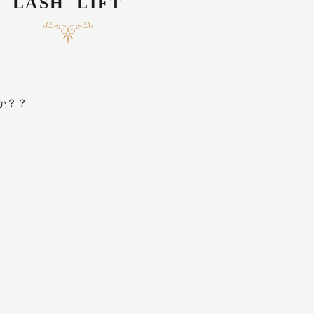
LASH LIFT
か？？