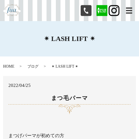
メ
✴︎ LASH LIFT ✴︎
HOME
ブログ
✴︎ LASH LIFT ✴︎
2022/04/25
まつ毛パーマ
まつげパーマが初めての方