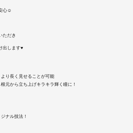
安心☺
いただき
け出します
♥
さより長く見せることが可能
も根元から立ち上げキラキラ輝く瞳に！
リジナル技法！