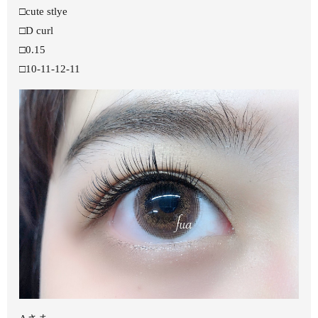
□cute stlye
□D curl
□0.15
□10-11-12-11