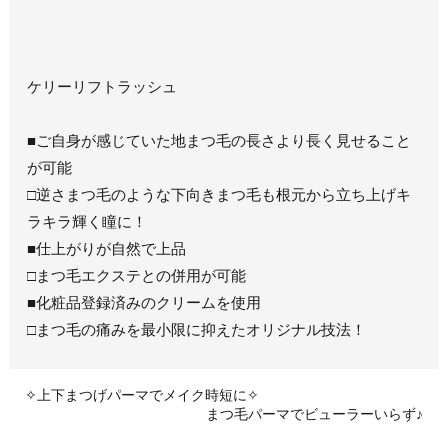
ケリーリフトラッシュ
■ご自身が感じていた地まつ毛の長さより長く見せること
が可能
□逆さまつ毛のような下向きまつ毛も根元から立ち上げキ
ラキラ輝く瞳に！
■仕上がりが自然で上品
□まつ毛エクステとの併用が可能
■化粧品登録済みのクリームを使用
□まつ毛の痛みを最小限に抑えたオリジナル技法！
✧上下まつげパーマでメイク時短に✧
まつ毛パーマでビューラーいらず♪