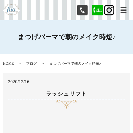
メ
まつげパーマで朝のメイク時短♪
HOME
ブログ
まつげパーマで朝のメイク時短♪
2020/12/16
ラッシュリフト