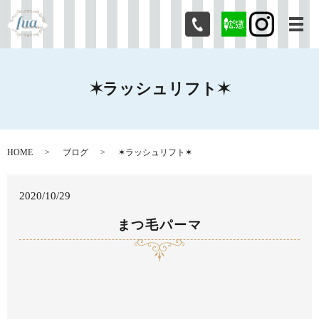
メ
✶ラッシュリフト✶
HOME
ブログ
✶ラッシュリフト✶
2020/10/29
まつ毛パーマ