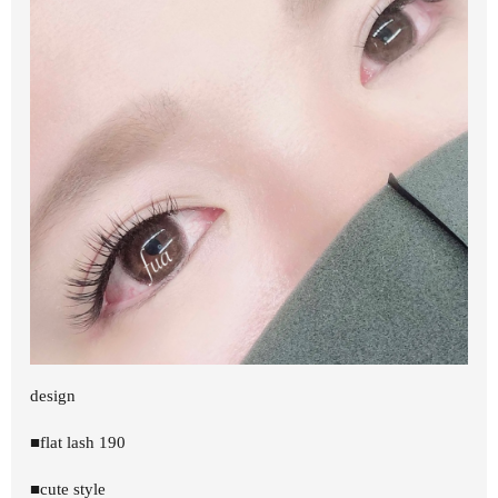
design
■flat lash 190
■cute style