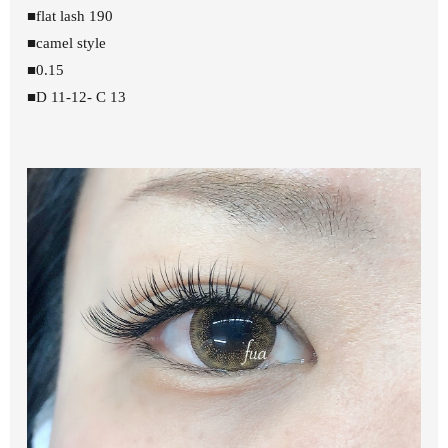
■flat lash 190
■camel style
■0.15
■D 11-12- C 13